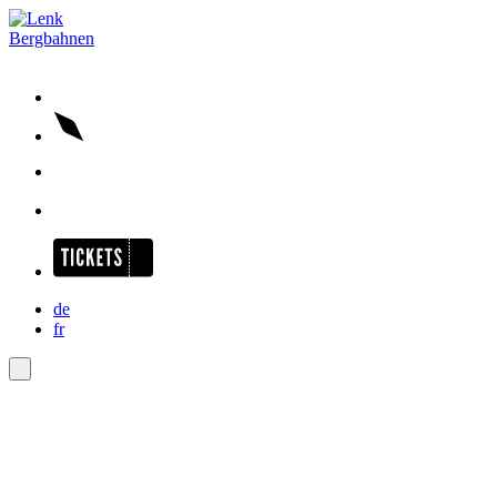
Sommer & Herbst
Betriebszeiten
Familien
Murmeli-Trail
Murmeli-Expedition
Erlebnisgondeln Betelberg
Alpaka-Trekking →
Wandern
Wandervorschläge
Höhenrundweg Gryden
Alpenblumenweg
Alpenblumen-Exkursion
de
AlpRundweg
fr
Trotti-Biken
Mountainbiken →
Neubau Bergrestaurant Leiterli
Gastronomie am Betelberg
Alpen-Imbiss Leiterli
1. August Raclette
Gastro-Hit
Veranstaltungen →