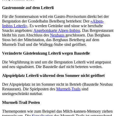
Gastronomie auf dem Leiterli
Für die Sommersaison wird ein Gastro-Provisorium direkt bei der
Bergstation der Gondelbahn Betelberg betrieben: Der
«Alpen-
Imbiss Leiterli»
. Es werden Getränke und süsse wie herzhafte
Snacks angeboten:
Angebotskarte Alpen-Imbiss
. Das Bergrestaurant
bleibt bis zum Abschluss des
Neubaus
geschlossen. Das Berghaus
Stoss bei der Mittelstation, das Berghaus Betelberg auf dem
Murmeli-Trail und die Wallegg-Stube sind geöffnet.
Veränderte Gästelenkung Leiterli wegen Baustelle
Die Wegführung in und um die Bergstation Leiterli wird angepasst
und neu signalisiert. Die Baustelle darf nicht betreten werden.
Alpspielplatz Leiterli während dem Sommer nicht geöffnet
Der Alpspielplatz ist im Sommer nicht in Betrieb (Baustelle Neubau
Restaurant). Die Spielposten des
Murmeli-Trails
sind
uneingeschränkt nutzbar.
Murmeli-Trail Posten
Themenposten wie zum Beispiel das Milch-kannen-Memory ziehen
temporär um. Die
Signalisation
des Murmeli-Trails ist entsprechend