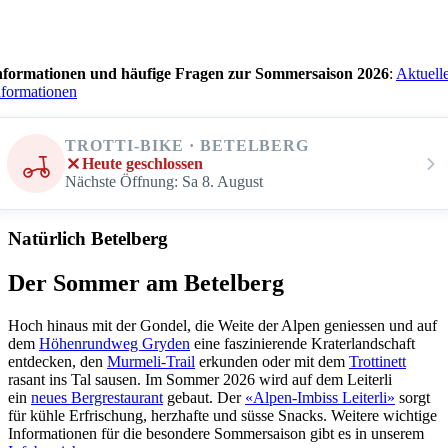
Anreise
Tickets & Preise
Sommertarife
Hotels mit Bergbahnen inklusive
nformationen und häufige Fragen zur Sommersaison 2026
:
Aktuell
Gutscheine →
nformationen
Winter
Tarife Ski & Snowboard
Tarife Winterwandern & Schlitteln
TROTTI-BIKE · BETELBERG
Firmenevents
Heute geschlossen
Winter
Nächste Öffnung: Sa 8. August
Betriebszeiten
Wintersportbericht
Ski & Snowboard
Natürlich Betelberg
Skigebiet
Pistenplan
Fun & Action
Der Sommer am Betelberg
Funanlagen
Joana Hählen Skimovie
Hoch hinaus mit der Gondel, die Weite der Alpen geniessen und auf
Cross Park Betelberg
dem
Höhenrundweg Gryden
eine faszinierende Kraterlandschaft
Familien
entdecken, den
Murmeli-Trail
erkunden oder mit dem
Trottinett
Familienangebote
rasant ins Tal sausen. Im Sommer 2026 wird auf dem Leiterli
Kinderland Stoss
ein
neues Bergrestaurant
gebaut. Der
«Alpen-Imbiss Leiterli»
sorgt
Winterwandern
für kühle Erfrischung, herzhafte und süsse Snacks. Weitere wichtige
Schlitteln
Informationen für die besondere Sommersaison gibt es in unserem
Langlauf