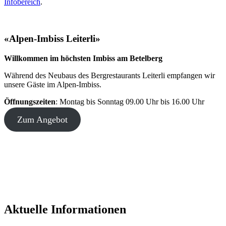
Infobereich
.
Anreise
Über Uns
Offene Stellen →
Lob & Tadel →
«Alpen-Imbiss Leiterli»
Kurzporträt
Neubau Bergrestaurant Leiterli Lenk-Betelberg |
Willkommen im höchsten Imbiss am Betelberg
Eröffnung Winter 2026/27
Genossenschafter
Während des Neubaus des Bergrestaurants Leiterli empfangen wir
Geschäftsbericht & Generalversammlung
unsere Gäste im Alpen-Imbiss.
75 Jahre Lenk Bergbahnen
Sponsoring →
Öffnungszeiten
: Montag bis Sonntag 09.00 Uhr bis 16.00 Uhr
Zum Angebot
Aktuelle Informationen