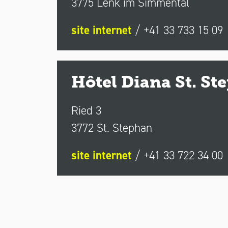
3775 Lenk im Simmental
site internet
/ +41 33 733 15 09
Hôtel Diana St. St
Ried 3
3772 St. Stephan
site internet
/ +41 33 722 34 00