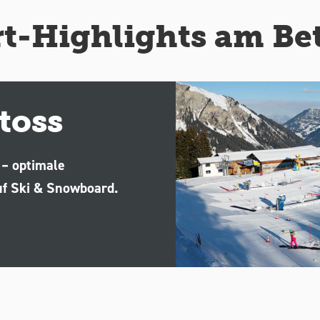
t-Highlights am Be
toss
 – optimale
uf Ski & Snowboard.