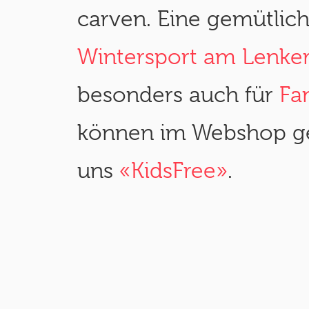
carven. Eine gemütlic
Wintersport am Lenke
besonders auch für
Fam
können im Webshop ge
uns
«KidsFree»
.