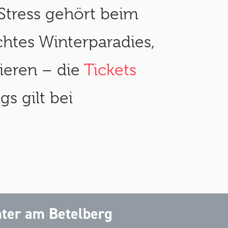
Stress gehört beim
chtes Winterparadies,
tieren – die
Tickets
 gilt bei
nter am Betelberg