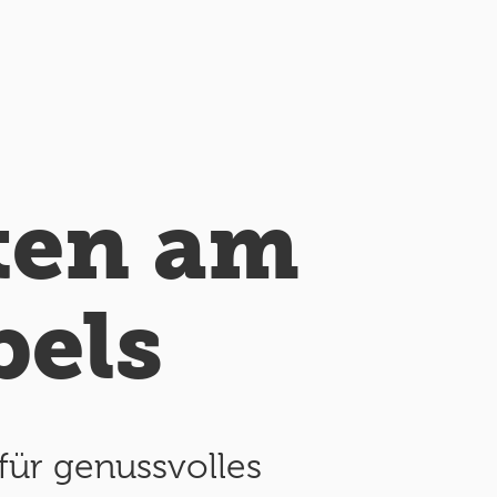
ten am
bels
 für genussvolles