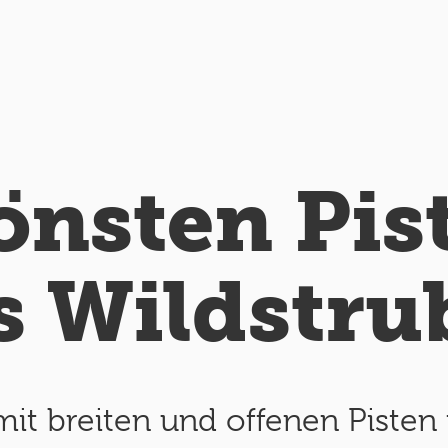
önsten Pis
s Wildstru
 mit breiten und offenen Pisten