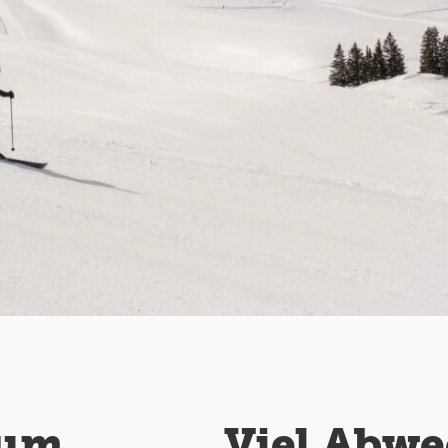
aum
Viel Abw